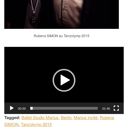
Rubens SIMON au Tanzolymp 2015
Lecteur
vidéo
00:00
01:46
Tagged:
Ballet Studio Marius
,
Berlin
,
Marius invité
,
Rubens
SIMON
,
Tanzolymp 2015