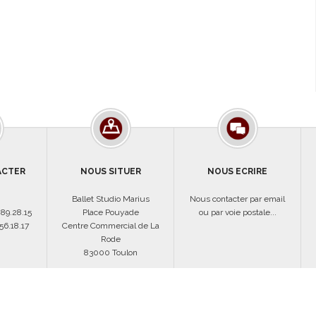
ACTER
NOUS SITUER
NOUS ECRIRE
Ballet Studio Marius
Nous contacter par email
.89.28.15
Place Pouyade
ou par voie postale...
56.18.17
Centre Commercial de La
Rode
83000 Toulon