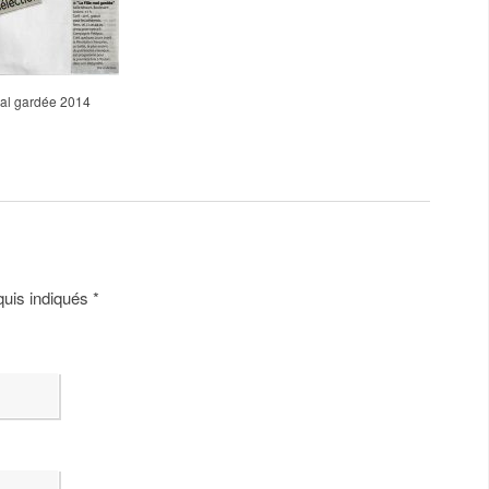
 mal gardée 2014
quis indiqués
*