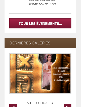
MOURILLON TOULON
TOUS LES ÉVÉNEMENTS...
DERNIÈRES GALERIES
VIDEO COPPELIA
videos les l