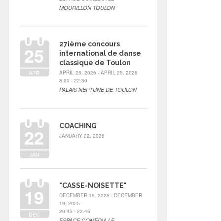
MOURILLON TOULON
27ième concours
25
international de danse
classique de Toulon
APR
APRIL 25, 2026 - APRIL 25, 2026
8.00 - 22.30
PALAIS NEPTUNE DE TOULON
COACHING
22
JANUARY 22, 2026
JAN
"CASSE-NOISETTE"
19
DECEMBER 19, 2025 - DECEMBER
19, 2025
20.45 - 22.45
DEC
ESPACE COMEDIA LE