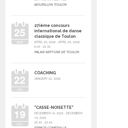
MOURILLON TOULON
27ième concours
25
international de danse
classique de Toulon
APR
APRIL 25, 2026 - APRIL 25, 2026
8.00 - 22.30
PALAIS NEPTUNE DE TOULON
COACHING
22
JANUARY 22, 2026
JAN
"CASSE-NOISETTE"
19
DECEMBER 19, 2025 - DECEMBER
19, 2025
20.45 - 22.45
DEC
ESPACE COMEDIA LE