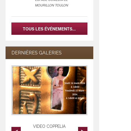
MOURILLON TOULON
TOUS LES ÉVÉNEMENTS...
DERNIÈRES GALERIES
VIDEO COPPELIA
videos les l